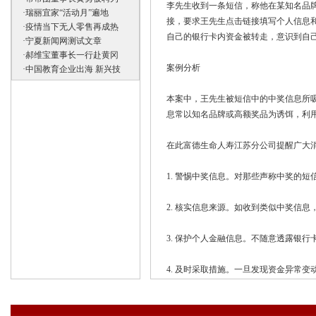
李先生收到一条短信，称他在某知名品
·
瑞丽宜家“活动月”遍地
接，要求王先生点击链接填写个人信息
·
疫情当下无人零售再成热
自己的银行卡内资金被转走，意识到自
·
宁夏新闻网测试文章
·
郝维宝董事长一行赴黄冈
案例分析
·
中国教育企业出海 新兴技
本案中，王先生被短信中的中奖信息所
息常以知名品牌或高额奖品为诱饵，利
在此富德生命人寿江苏分公司提醒广大
1. 警惕中奖信息。对那些声称中奖的
2. 核实信息来源。如收到类似中奖信
3. 保护个人金融信息。不随意透露银
4. 及时采取措施。一旦发现资金异常