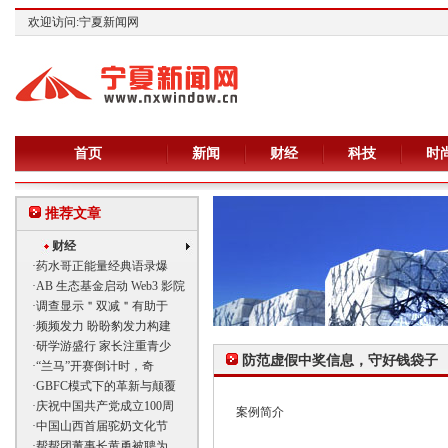
欢迎访问:宁夏新闻网
首页
新闻
财经
科技
时
推荐文章
财经
·
药水哥正能量经典语录爆
·
AB 生态基金启动 Web3 影院
·
调查显示＂双减＂有助于
·
频频发力 盼盼豹发力构建
·
研学游盛行 家长注重青少
防范虚假中奖信息，守好钱袋子
·
“兰马”开赛倒计时，奇
·
GBFC模式下的革新与颠覆
·
庆祝中国共产党成立100周
案例简介
·
中国山西首届驼奶文化节
·
帮帮团董事长黄勇被聘为