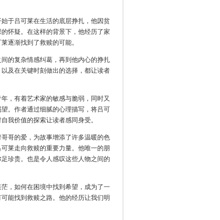
开始于吕可莱在生活的底层挣扎，他因贫
深的怀疑。在这样的背景下，他经历了家
可莱逐渐找到了救赎的可能。
之间的复杂情感纠葛，再到他内心的挣扎
，以及在关键时刻做出的选择，都让读者
青年，有着艺术家的敏感与脆弱，同时又
渴望。作者通过细腻的心理描写，将吕可
对自我价值的探索让读者感同身受。
对哥哥的爱，为故事增添了许多温暖的色
吕可莱走向救赎的重要力量。他唯一的朋
弥足珍贵。也是令人感叹这些人物之间的
迷茫，如何在困境中找到希望，成为了一
有可能找到救赎之路。他的经历让我们明