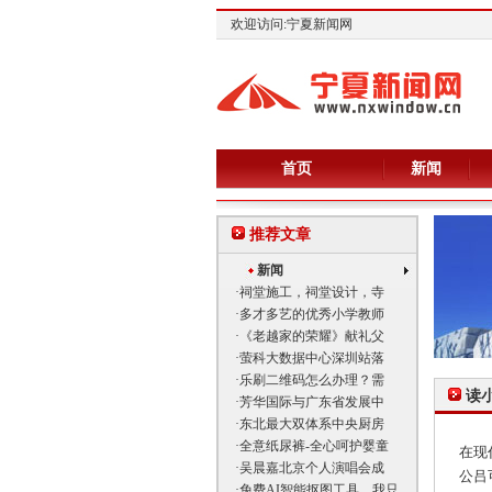
欢迎访问:宁夏新闻网
首页
新闻
推荐文章
新闻
·
祠堂施工，祠堂设计，寺
·
多才多艺的优秀小学教师
·
《老越家的荣耀》献礼父
·
萤科大数据中心深圳站落
·
乐刷二维码怎么办理？需
读
·
芳华国际与广东省发展中
·
东北最大双体系中央厨房
·
全意纸尿裤-全心呵护婴童
在现
·
吴晨嘉北京个人演唱会成
公吕
·
免费AI智能抠图工具，我只