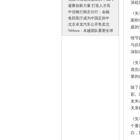
深处
·
凝聚创新力量 打造人才高
·
中信银行南京分行：金融
《失
·
鱼跃医疗成为中国足协中
困和
·
北京卓龙汽车公开售卖北
庭的
·
Websea：卓越团队重塑全球
情节
与自
深刻
《失
肩负
莱的
除了
彩。
友米
关系
《失
个重
白，