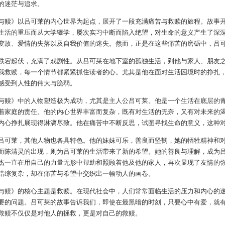
的迷茫与追求。
与赎》以吕可莱的内心世界为起点，展开了一段充满痛苦与救赎的旅程。故事
生活的重压而从大学辍学，屡次实习中断而陷入绝望，对生命的意义产生了深
变故、爱情的失落以及自我价值的迷失。然而，正是在这些痛苦的磨砺中，吕
跌宕起伏，充满了戏剧性。从吕可莱在地下室的孤独生活，到他与家人、朋友
我救赎，每一个情节都紧紧抓住读者的心。尤其是他在面对生活困境时的挣扎
感受到人性的伟大与脆弱。
与赎》中的人物塑造极为成功，尤其是主人公吕可莱。他是一个生活在底层的
着家庭的责任。他的内心世界丰富而复杂，既有对生活的无奈，又有对未来的
内心挣扎展现得淋漓尽致。他在痛苦中不断反思，试图寻找生命的意义，这种
吕可莱，其他人物也各具特色。他的妹妹可乐，善良而坚韧，她的牺牲精神和
而陈清灵的出现，则为吕可莱的生活带来了新的希望。她的善良与理解，成为
杰一直在用自己的力量无形中帮助和照顾着他及他的家人，再次显现了友情的
错综复杂，却在痛苦与希望中交织出一幅动人的画卷。
与赎》的核心主题是救赎。在现代社会中，人们常常面临生活的压力和内心的
要的问题。吕可莱的故事告诉我们，即使在最黑暗的时刻，只要心中有爱，就
救赎不仅仅是对他人的拯救，更是对自己的救赎。