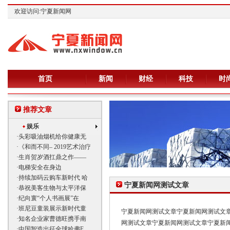
欢迎访问:宁夏新闻网
首页
新闻
财经
科技
时
推荐文章
娱乐
·
头彩吸油烟机给你健康无
·
《和而不同– 2019艺术治疗
·
生肖贺岁酒扛鼎之作——
·
电梯安全在身边
·
持续加码云购车新时代 哈
宁夏新闻网测试文章
·
恭祝美客生物与太平洋保
·
纪向寰“个人书画展”在
·
班尼豆童装展示新时代童
宁夏新闻网测试文章宁夏新闻网测试文
·
知名企业家曹德旺携手南
网测试文章宁夏新闻网测试文章宁夏新
·
中国智造出征全球哈弗F